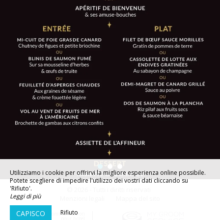
Utilizziamo i cookie per offrirvi la migliore esperienza online possibile.
Potete scegliere di impedire l'utilizzo dei vostri dati cliccando su
'Rifiuto'.
© 2026 - Tutti i diritti riservati
Leggi di più
Menzioni legali
Mappa del sito
Rifiuto
CAPISCO
Agence de communication
pour hôtel