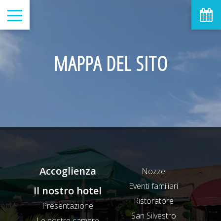
MAPPA DEL SITO
Accoglienza
Nozze
Eventi familiari
Il nostro hotel
Ristoratore
Presentazione
San Silvestro
Le nostre camere